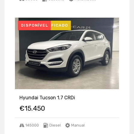
USADO CERTIFICADO
DISPONÍVEL
Hyundai Tucson 1.7 CRDi
€
15.450
145000
Diesel
Manual