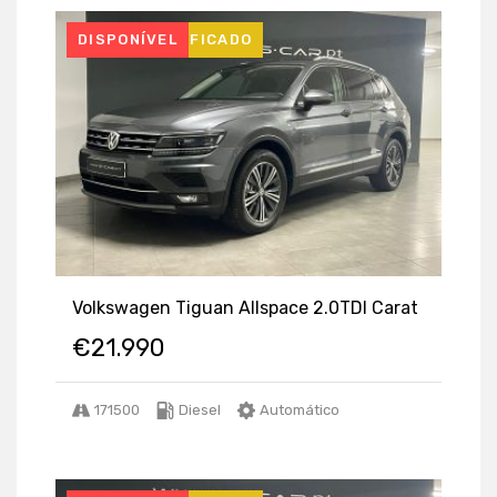
USADO CERTIFICADO
DISPONÍVEL
Volkswagen Tiguan Allspace 2.0TDI Carat
€
21.990
171500
Diesel
Automático