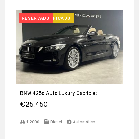
USADO CERTIFICADO
RESERVADO
BMW 425d Auto Luxury Cabriolet
€
25.450
112000
Diesel
Automático