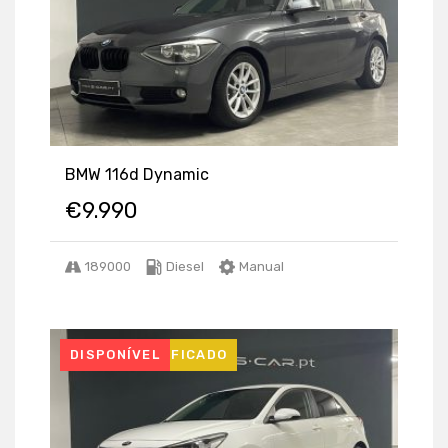
BMW 116d Dynamic
€
9.990
189000
Diesel
Manual
USADO CERTIFICADO
DISPONÍVEL