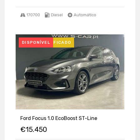
170700
Diesel
Automático
USADO CERTIFICADO
DISPONÍVEL
Ford Focus 1.0 EcoBoost ST-Line
€
15.450