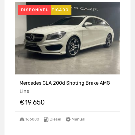
USADO CERTIFICADO
DISPONÍVEL
Mercedes CLA 200d Shoting Brake AMG
Line
€
19.650
166000
Diesel
Manual