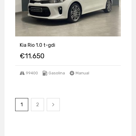
Kia Rio 1.0 t-gdi
€
11.650
99400
Gasolina
Manual
Listings
1
2
Navigation