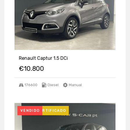
Renault Captur 1.5 DCi
€
10.800
176600
Diesel
Manual
USADO CERTIFICADO
VENDIDO