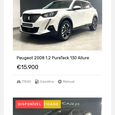
Peugeot 2008 1.2 PureTeck 130 Allure
€
15.900
71500
Gasolina
Manual
USADO CERTIFICADO
DISPONÍVEL