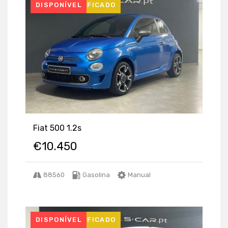
USADO CERTIFICADO
DISPONÍVEL
Fiat 500 1.2s
€
10.450
88560
Gasolina
Manual
USADO CERTIFICADO
DISPONÍVEL