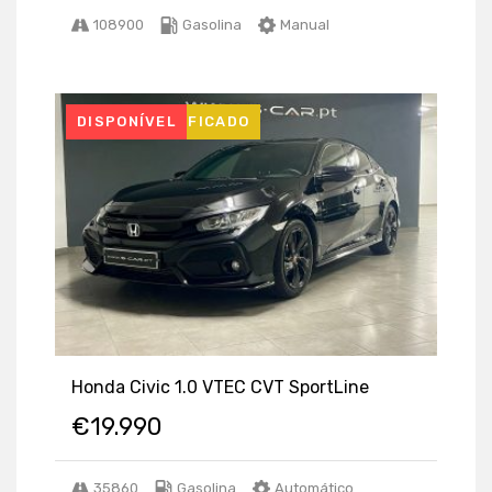
108900
Gasolina
Manual
USADO CERTIFICADO
DISPONÍVEL
Honda Civic 1.0 VTEC CVT SportLine
€
19.990
35860
Gasolina
Automático