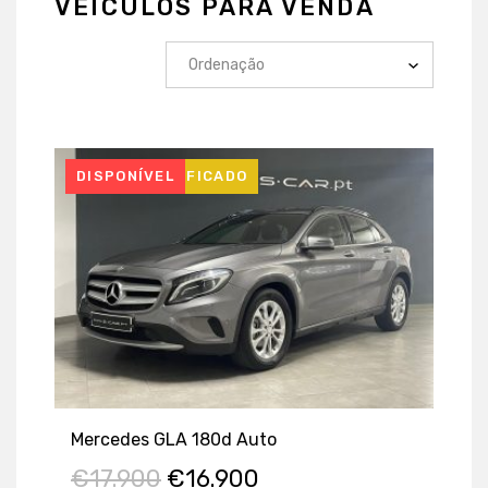
VEÍCULOS PARA VENDA
USADO CERTIFICADO
DISPONÍVEL
Mercedes GLA 180d Auto
€
17.900
€
16.900